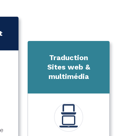
t
Traduction
Sites web &
multimédia
te