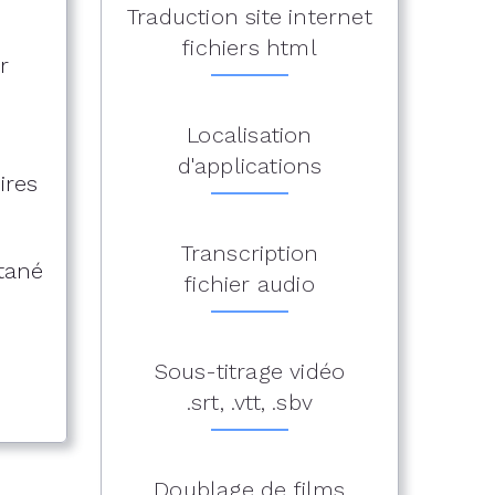
Traduction site internet
fichiers html
r
Localisation
d'applications
ires
Transcription
ltané
fichier audio
Sous-titrage vidéo
.srt, .vtt, .sbv
Doublage de films